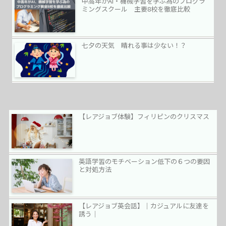
中高年がAI・機械学習を学ぶ為のプログラ
ミングスクール 主要8校を徹底比較
七夕の天気 晴れる事は少ない！？
【レアジョブ体験】フィリピンのクリスマス
英語学習のモチベーション低下の６つの要因
と対処方法
【レアジョブ英会話】｜カジュアルに友達を
誘う｜