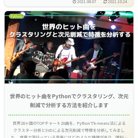
2021.08.07
2021.10.24
のコツについて記載します。
Python
世界のヒット曲をPythonでクラスタリング、次元
削減で分析する方法を紹介します
世界28ヶ国のTOPチャート20曲を、Pythonでk-means法による
クラスター分析とSVDによる次元削減で特徴を分析してみまし
た。 世界で流行っている音楽にはどのような特徴があり、国別の