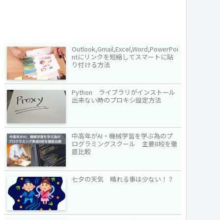
Outlook,Gmail,Excel,Word,PowerPoi
ntにリンクを短縮してスマートに貼
り付ける方法
Python ライブラリがインストール
出来ない時のプロキシ設定方法
中高年がAI・機械学習を学ぶ為のプ
ログラミングスクール 主要8校を徹
底比較
七夕の天気 晴れる事は少ない！？