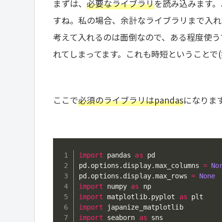
まずは、
必要なライブラリ
を読み込みます。
すね。私の場合、余計なライブラリまで入れ
考えて入れるのは面倒なので、ある程度使う
れてしまってます。これも時短ということで(
ここで
必須のライブラリはpandas
になりま
import
 pandas 
as
 pd

pd
.
options
.
display
.
max_columns 
=
No
pd
.
options
.
display
.
max_rows 
=
None
import
 numpy 
as
import
 matplotlib
.
pyplot 
as
import
import
 seaborn 
as
 sns
