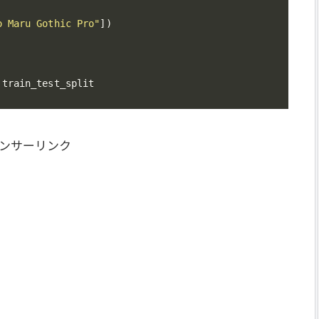
o Maru Gothic Pro"
]
)
 train_test_split
ンサーリンク