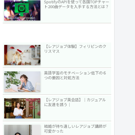
SpotifyのAPIを使って各国TOPチャー
ト200曲データを入手する方法とは？
【レアジョブ体験】フィリピンのク
リスマス
英語学習のモチベーション低下の６
つの要因と対処方法
【レアジョブ英会話】｜カジュアル
に友達を誘う｜
結婚が待ち遠しいレアジョブ講師が
可愛かった