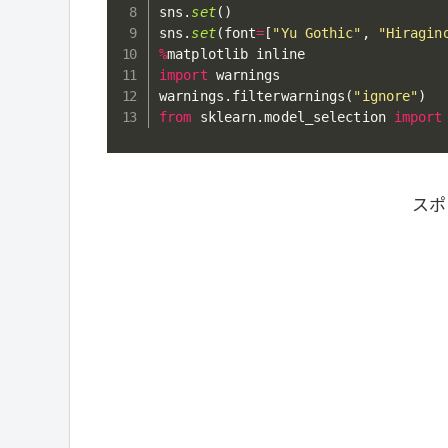
sns
.
set
(
)
sns
.
set
(
font
=
[
"Yu Gothic"
,
"Hiragin
%
import
 warnings

warnings
.
filterwarnings
(
"ignore"
)
from
 sklearn
.
model_selection 
import
スポ